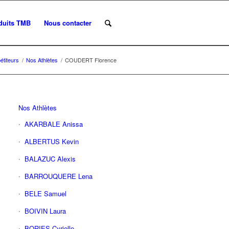
duits TMB
Nous contacter
titeurs
/
Nos Athlètes
/
COUDERT Florence
Nos Athlètes
AKARBALE Anissa
ALBERTUS Kevin
BALAZUC Alexis
BARROUQUERE Lena
BELE Samuel
BOIVIN Laura
BORIES Cyrielle