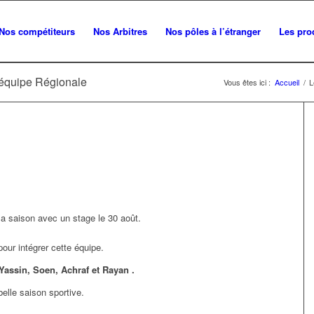
Nos compétiteurs
Nos Arbitres
Nos pôles à l’étranger
Les pro
’équipe Régionale
Vous êtes ici :
Accueil
/
L
a saison avec un stage le 30 août.
pour intégrer cette équipe.
, Yassin, Soen, Achraf et Rayan .
lle saison sportive.