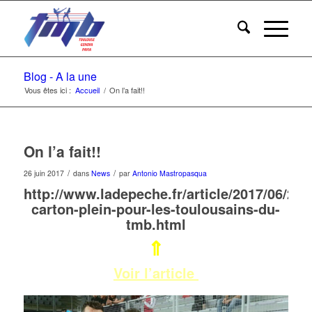
Blog - A la une
Vous êtes ici :
Accueil
/
On l’a fait!!
On l’a fait!!
/
/
26 juin 2017
dans
News
par
Antonio Mastropasqua
http://www.ladepeche.fr/article/2017/06/26/
carton-plein-pour-les-toulousains-du-
tmb.html
⇑
Voir l’article