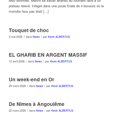
M60 Minimes, Melvin se savait attendu au tournant face à un
plateau relevé. Intégré dans une poule finale de 4 boxeurs où le
moindre faux pas était […]
Touquet de choc
/
/
3 mai 2026
dans
News
par
Kevin ALBERTUS
EL GHARIB EN ARGENT MASSIF
/
/
12 avril 2026
dans
News
par
Kevin ALBERTUS
Un week-end en Or
/
/
29 mars 2026
dans
News
par
Kevin ALBERTUS
De Nimes à Angoulême
/
/
22 mars 2026
dans
News
par
Kevin ALBERTUS